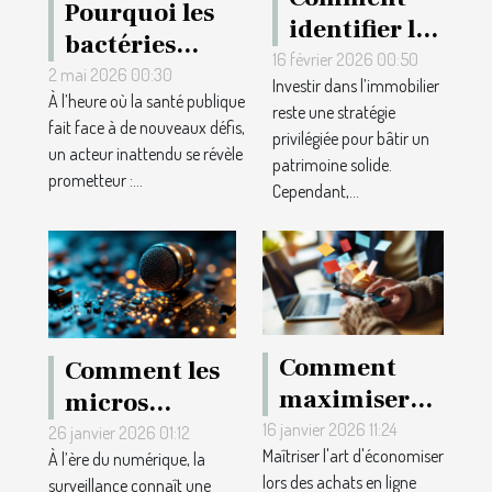
Pourquoi les
identifier les
bactéries
quartiers
16 février 2026 00:50
domestiques
2 mai 2026 00:30
Investir dans l’immobilier
prometteurs
À l’heure où la santé publique
révolutionnent
reste une stratégie
pour
fait face à de nouveaux défis,
la santé
privilégiée pour bâtir un
investir en
un acteur inattendu se révèle
patrimoine solide.
publique
prometteur :...
immobilier
Cependant,...
?
Comment
Comment les
maximiser
micros
vos
16 janvier 2026 11:24
espions
26 janvier 2026 01:12
Maîtriser l'art d'économiser
économies
À l’ère du numérique, la
transforment-
lors des achats en ligne
surveillance connaît une