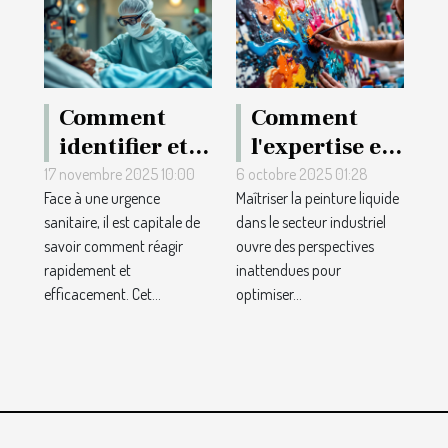
Comment
Comment
identifier et
l'expertise en
réagir face à
peinture
17 novembre 2025 10:00
6 octobre 2025 01:28
Face à une urgence
Maîtriser la peinture liquide
une urgence
liquide peut
sanitaire, il est capitale de
dans le secteur industriel
sanitaire ?
transformer
savoir comment réagir
ouvre des perspectives
votre projet
rapidement et
inattendues pour
industriel ?
efficacement. Cet...
optimiser...