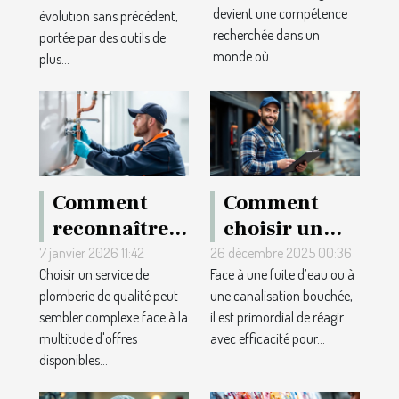
lors d'achats
ils les
devient une compétence
évolution sans précédent,
en ligne avec
techniques de
recherchée dans un
portée par des outils de
des coupons
surveillance ?
monde où...
plus...
?
Comment
Comment
reconnaître
choisir un
un service de
plombier
7 janvier 2026 11:42
26 décembre 2025 00:36
Choisir un service de
Face à une fuite d’eau ou à
plomberie de
fiable pour
plomberie de qualité peut
une canalisation bouchée,
qualité?
des
sembler complexe face à la
il est primordial de réagir
interventions
multitude d'offres
avec efficacité pour...
urgentes ?
disponibles...