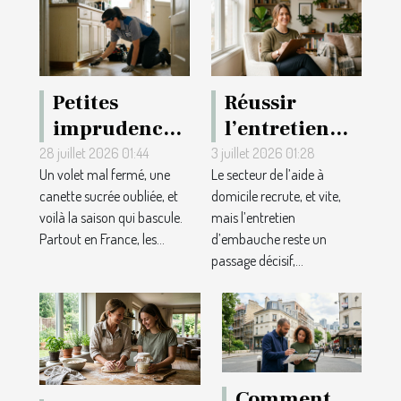
Petites
Réussir
imprudences,
l’entretien
grandes
d’embauche
28 juillet 2026 01:44
3 juillet 2026 01:28
Un volet mal fermé, une
Le secteur de l’aide à
infestations :
pour aide à
canette sucrée oubliée, et
domicile recrute, et vite,
retour sur des
domicile :
voilà la saison qui bascule.
mais l’entretien
interventions
erreurs à
Partout en France, les...
d’embauche reste un
marquantes
éviter
passage décisif,...
Comment