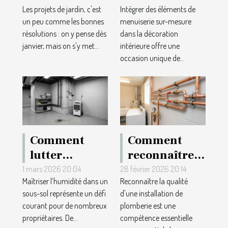
Les projets de jardin, c'est
Intégrer des éléments de
pour
menuiserie
un peu comme les bonnes
menuiserie sur-mesure
réaménager
sur-mesure
résolutions : on y pense dès
dans la décoration
votre jardin
dans la
janvier, mais on s'y met...
intérieure offre une
grâce à un
décoration
occasion unique de...
plan 3D ?
intérieure
Comment
Comment
lutter
reconnaître
efficacement
la qualité
1 mars 2026 20:04
28 février 2026 20:14
Maîtriser l’humidité dans un
Reconnaître la qualité
contre
d'une
sous-sol représente un défi
d'une installation de
l'humidité
installation
courant pour de nombreux
plomberie est une
dans votre
de plomberie
propriétaires. De...
compétence essentielle