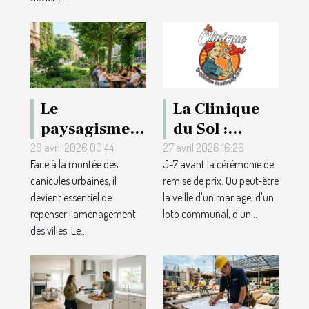
Le
La Clinique
paysagisme
du Sol :
comme
l'entreprise
29 avril 2026 00:44
27 avril 2026 16:26
Face à la montée des
J-7 avant la cérémonie de
solution aux
de rénovation
canicules urbaines, il
remise de prix. Ou peut-être
canicules
de parquet
devient essentiel de
la veille d'un mariage, d'un
urbaines :
qui embellit
repenser l’aménagement
loto communal, d'un...
repères et
vos salles
des villes. Le...
inspirations
normandes
pour les
grands