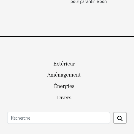
sous-sol ?
?
pour garantir le bon...
Extérieur
Aménagement
Énergies
Divers