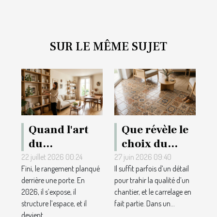
SUR LE MÊME SUJET
Quand l'art
Que révèle le
du
choix du
rangement
carrelage sur
22 juillet 2026 00:24
27 juin 2026 09:40
Fini, le rangement planqué
Il suffit parfois d’un détail
repense la
une
derrière une porte. En
pour trahir la qualité d’un
décoration
réalisation
2026, il s’expose, il
chantier, et le carrelage en
intérieure
réussie ?
structure l’espace, et il
fait partie. Dans un...
moderne
devient...