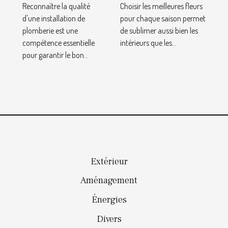
Reconnaître la qualité
Choisir les meilleures fleurs
d'une
fleurs pour
d'une installation de
pour chaque saison permet
installation
chaque
plomberie est une
de sublimer aussi bien les
de plomberie
saison ?
compétence essentielle
intérieurs que les...
?
pour garantir le bon...
Extérieur
Aménagement
Énergies
Divers