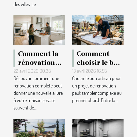
repères et
vos salles
des villes. Le...
inspirations
normandes
pour les
grands
événements
Comment la
Comment
rénovation
choisir le bon
complète
artisan pour
22 avril 2026 00:38
13 avril 2026 16:58
Découvrir comment une
Choisir le bon artisan pour
valorise-t-elle
votre projet
rénovation complète peut
un projet de rénovation
votre maison
de rénovation
donner une nouvelle allure
peut sembler complexe au
?
?
à votre maison suscite
premier abord. Entre la...
souvent de...