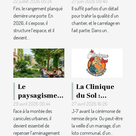
rangement
carrelage sur
22 juillet 2026 00:24
27 juin 2026 09:40
Fini, le rangement planqué
Il suffit parfois d’un détail
repense la
une
derrière une porte. En
pour trahir la qualité d’un
décoration
réalisation
2026, il s’expose, il
chantier, et le carrelage en
intérieure
réussie ?
structure l’espace, et il
fait partie. Dans un...
moderne
devient...
Le
La Clinique
paysagisme
du Sol :
comme
l'entreprise
29 avril 2026 00:44
27 avril 2026 16:26
Face à la montée des
J-7 avant la cérémonie de
solution aux
de rénovation
canicules urbaines, il
remise de prix. Ou peut-être
canicules
de parquet
devient essentiel de
la veille d'un mariage, d'un
urbaines :
qui embellit
repenser l’aménagement
loto communal, d'un...