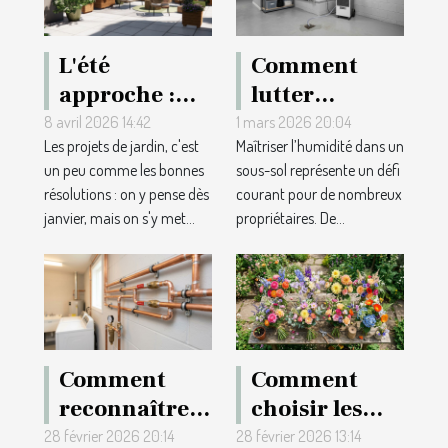
L'été
Comment
approche :
lutter
quel expert
efficacement
8 avril 2026 14:42
1 mars 2026 20:04
Les projets de jardin, c'est
Maîtriser l’humidité dans un
pour
contre
un peu comme les bonnes
sous-sol représente un défi
réaménager
l'humidité
résolutions : on y pense dès
courant pour de nombreux
votre jardin
dans votre
janvier, mais on s'y met...
propriétaires. De...
grâce à un
sous-sol ?
plan 3D ?
Comment
Comment
reconnaître
choisir les
la qualité
meilleures
28 février 2026 20:14
28 février 2026 13:14