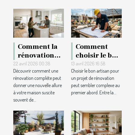
inspirations
normandes
pour les
grands
événements
Comment la
Comment
rénovation
choisir le bon
complète
artisan pour
22 avril 2026 00:38
13 avril 2026 16:58
Découvrir comment une
Choisir le bon artisan pour
valorise-t-elle
votre projet
rénovation complète peut
un projet de rénovation
votre maison
de rénovation
donner une nouvelle allure
peut sembler complexe au
?
?
à votre maison suscite
premier abord. Entre la...
souvent de...