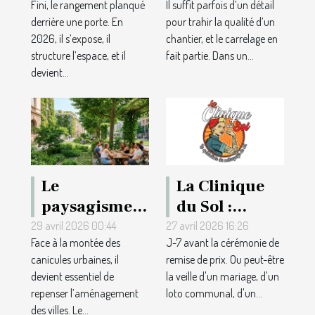
Fini, le rangement planqué
Il suffit parfois d’un détail
repense la
une
derrière une porte. En
pour trahir la qualité d’un
décoration
réalisation
2026, il s’expose, il
chantier, et le carrelage en
intérieure
réussie ?
structure l’espace, et il
fait partie. Dans un...
moderne
devient...
Le
La Clinique
paysagisme
du Sol :
comme
l'entreprise
29 avril 2026 00:44
27 avril 2026 16:26
Face à la montée des
J-7 avant la cérémonie de
solution aux
de rénovation
canicules urbaines, il
remise de prix. Ou peut-être
canicules
de parquet
devient essentiel de
la veille d'un mariage, d'un
urbaines :
qui embellit
repenser l’aménagement
loto communal, d'un...
repères et
vos salles
des villes. Le...