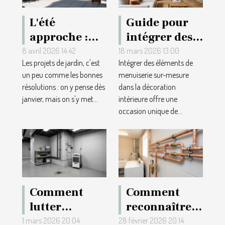
L'été
Guide pour
approche :
intégrer des
quel expert
éléments de
8 avril 2026 14:42
18 mars 2026 13:00
Les projets de jardin, c'est
Intégrer des éléments de
pour
menuiserie
un peu comme les bonnes
menuiserie sur-mesure
réaménager
sur-mesure
résolutions : on y pense dès
dans la décoration
votre jardin
dans la
janvier, mais on s'y met...
intérieure offre une
grâce à un
décoration
occasion unique de...
plan 3D ?
intérieure
Comment
Comment
lutter
reconnaître
efficacement
la qualité
1 mars 2026 20:04
28 février 2026 20:14