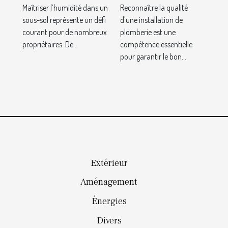
Maîtriser l’humidité dans un
Reconnaître la qualité
contre
d'une
sous-sol représente un défi
d'une installation de
l'humidité
installation
courant pour de nombreux
plomberie est une
dans votre
de plomberie
propriétaires. De...
compétence essentielle
sous-sol ?
?
pour garantir le bon...
Extérieur
Aménagement
Énergies
Divers