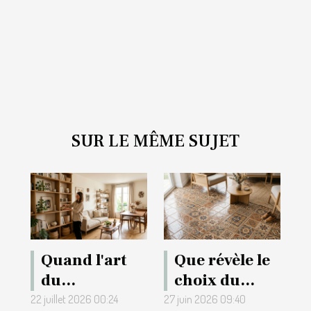
SUR LE MÊME SUJET
Quand l'art
Que révèle le
du
choix du
rangement
carrelage sur
22 juillet 2026 00:24
27 juin 2026 09:40