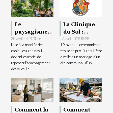
Le
La Clinique
paysagisme
du Sol :
comme
l'entreprise
29 avril 2026 00:44
27 avril 2026 16:26
Face à la montée des
J-7 avant la cérémonie de
solution aux
de rénovation
canicules urbaines, il
remise de prix. Ou peut-être
canicules
de parquet
devient essentiel de
la veille d'un mariage, d'un
urbaines :
qui embellit
repenser l’aménagement
loto communal, d'un...
repères et
vos salles
des villes. Le...
inspirations
normandes
pour les
grands
événements
Comment la
Comment