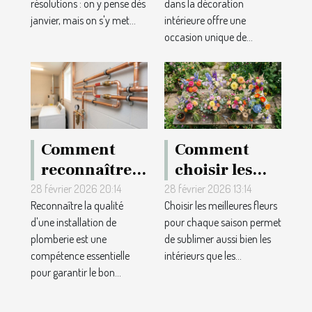
résolutions : on y pense dès
dans la décoration
votre jardin
dans la
janvier, mais on s'y met...
intérieure offre une
grâce à un
décoration
occasion unique de...
plan 3D ?
intérieure
Comment
Comment
reconnaître
choisir les
la qualité
meilleures
28 février 2026 20:14
28 février 2026 13:14
Reconnaître la qualité
Choisir les meilleures fleurs
d'une
fleurs pour
d'une installation de
pour chaque saison permet
installation
chaque
plomberie est une
de sublimer aussi bien les
de plomberie
saison ?
compétence essentielle
intérieurs que les...
?
pour garantir le bon...