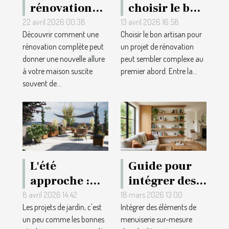
rénovation
choisir le bon
complète
artisan pour
22 avril 2026 00:38
13 avril 2026 16:58
Découvrir comment une
Choisir le bon artisan pour
valorise-t-elle
votre projet
rénovation complète peut
un projet de rénovation
votre maison
de rénovation
donner une nouvelle allure
peut sembler complexe au
?
?
à votre maison suscite
premier abord. Entre la...
souvent de...
L'été
Guide pour
approche :
intégrer des
quel expert
éléments de
8 avril 2026 14:42
18 mars 2026 13:00
Les projets de jardin, c'est
Intégrer des éléments de
pour
menuiserie
un peu comme les bonnes
menuiserie sur-mesure
réaménager
sur-mesure