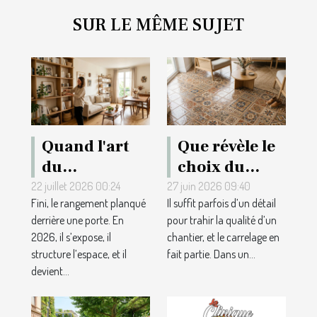
SUR LE MÊME SUJET
Quand l'art
Que révèle le
du
choix du
rangement
carrelage sur
22 juillet 2026 00:24
27 juin 2026 09:40
Fini, le rangement planqué
Il suffit parfois d’un détail
repense la
une
derrière une porte. En
pour trahir la qualité d’un
décoration
réalisation
2026, il s’expose, il
chantier, et le carrelage en
intérieure
réussie ?
structure l’espace, et il
fait partie. Dans un...
moderne
devient...