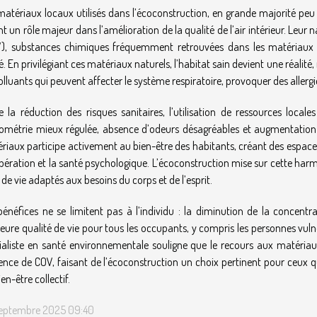
matériaux locaux utilisés dans l’écoconstruction, en grande majorité peu 
nt un rôle majeur dans l’amélioration de la qualité de l’air intérieur. Leur
), substances chimiques fréquemment retrouvées dans les matériaux i
é. En privilégiant ces matériaux naturels, l’habitat sain devient une réalité
olluants qui peuvent affecter le système respiratoire, provoquer des aller
e la réduction des risques sanitaires, l’utilisation de ressources local
ométrie mieux régulée, absence d’odeurs désagréables et augmentation d
riaux participe activement au bien-être des habitants, créant des espaces
pération et la santé psychologique. L’écoconstruction mise sur cette ha
 de vie adaptés aux besoins du corps et de l’esprit.
bénéfices ne se limitent pas à l’individu : la diminution de la concentra
leure qualité de vie pour tous les occupants, y compris les personnes vu
ialiste en santé environnementale souligne que le recours aux matériaux
ence de COV, faisant de l’écoconstruction un choix pertinent pour ceux q
en-être collectif.
eptembre 2025 09:40