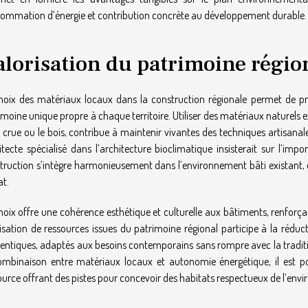
ommation d’énergie et contribution concrète au développement durable.
alorisation du patrimoine régio
hoix des matériaux locaux dans la construction régionale permet de pré
imoine unique propre à chaque territoire. Utiliser des matériaux naturels 
e crue ou le bois, contribue à maintenir vivantes des techniques artisana
itecte spécialisé dans l’architecture bioclimatique insisterait sur l’im
truction s’intègre harmonieusement dans l’environnement bâti existant, en 
at.
hoix offre une cohérence esthétique et culturelle aux bâtiments, renforçant 
ilisation de ressources issues du patrimoine régional participe à la rédu
entiques, adaptés aux besoins contemporains sans rompre avec la traditi
ombinaison entre matériaux locaux et autonomie énergétique, il est p
ource offrant des pistes pour concevoir des habitats respectueux de l’envir