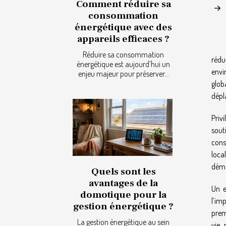
Comment réduire sa
consommation
énergétique avec des
appareils efficaces ?
Réduire sa consommation
rédu
énergétique est aujourd’hui un
envi
enjeu majeur pour préserver...
glob
dépl
Priv
sout
cons
loca
déma
Quels sont les
avantages de la
Un e
domotique pour la
l’im
gestion énergétique ?
prem
La gestion énergétique au sein
vie 