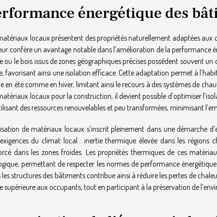
erformance énergétique des bât
matériaux locaux présentent des propriétés naturellement adaptées aux c
leur confère un avantage notable dans l’amélioration de la performance én
re ou le bois issus de zones géographiques précises possèdent souvent un 
le, favorisant ainsi une isolation efficace. Cette adaptation permet à l’ha
le en été comme en hiver, limitant ainsi le recours à des systèmes de chau
matériaux locaux pour la construction, il devient possible d’optimiser l’is
tilisant des ressources renouvelables et peu transformées, minimisant l’e
ilisation de matériaux locaux s’inscrit pleinement dans une démarche d’e
exigences du climat local : inertie thermique élevée dans les régions c
orcé dans les zones froides. Les propriétés thermiques de ces matériau
ogique, permettant de respecter les normes de performance énergétique les
 les structures des bâtiments contribue ainsi à réduire les pertes de chaleur
ie supérieure aux occupants, tout en participant à la préservation de l’e