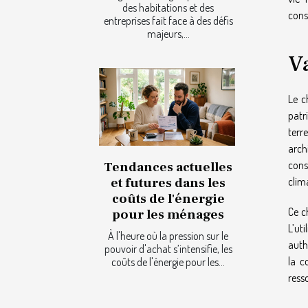
des habitations et des
cons
entreprises fait face à des défis
majeurs,...
V
Le c
patr
terr
arch
cons
Tendances actuelles
et futures dans les
clim
coûts de l'énergie
Ce c
pour les ménages
L’ut
À l'heure où la pression sur le
auth
pouvoir d'achat s’intensifie, les
la c
coûts de l'énergie pour les...
ress