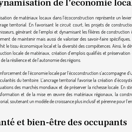
ynamisation de l’économie loca
ilisation de matériaux locaux dans l’écoconstruction représente un levier
crage territorial. En favorisant le circuit court, les projets de construc
nisseurs, générant de l’emploi et dynamisant les filières de construction 
ement de maintenir mais aussi de valoriser des savoir-faire spécifiques
chit le tissu économique local et la diversité des compétences. Ainsi, le d
uction locale de matériaux, création d’emplois qualifiés et préservation d
r de la résilience et de l’autonomie des régions.
enforcement de l’économie locale par l’écoconstruction s’accompagne d’u
icularités du territoire. L’ancrage territorial favorise la création d’éco
tuations des marchés mondiaux et de préserver la richesse locale. En st
sformation et de la mise en œuvre des matériaux régionaux, la const
itorial, soutenant un modèle de croissance plus inclusif et pérenne pour l’
nté et bien-être des occupants