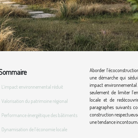
Sommaire
Aborder l’écoconstruction,
une démarche qui séduit
impact environnemental. 
L’impact environnemental réduit
seulement de limiter l’
locale et de redécouvri
Valorisation du patrimoine régional
paragraphes suivants c
construction respectueus
Performance énergétique des bâtiments
une tendance incontourna
Dynamisation de l’économie locale