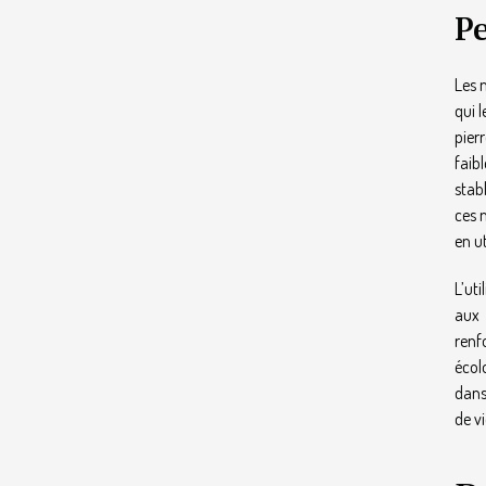
P
Les 
qui 
pier
faib
stab
ces 
en u
L’ut
aux 
renf
écol
dans
de v