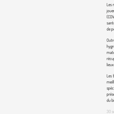
Les 
joue
(COV
sant
de p
Outr
hygr
maté
récu
lieux
Les 
meil
spéc
prés
du bi
30 s