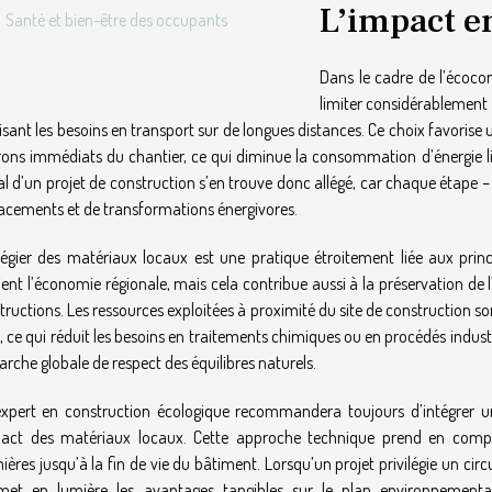
L’impact e
Santé et bien-être des occupants
Dans le cadre de l’écocon
limiter considérablement 
isant les besoins en transport sur de longues distances. Ce choix favorise un
rons immédiats du chantier, ce qui diminue la consommation d’énergie l
al d’un projet de construction s’en trouve donc allégé, car chaque étape –
acements et de transformations énergivores.
ilégier des matériaux locaux est une pratique étroitement liée aux pr
ient l’économie régionale, mais cela contribue aussi à la préservation de
tructions. Les ressources exploitées à proximité du site de construction 
l, ce qui réduit les besoins en traitements chimiques ou en procédés industri
rche globale de respect des équilibres naturels.
xpert en construction écologique recommandera toujours d’intégrer u
pact des matériaux locaux. Cette approche technique prend en compte
ières jusqu’à la fin de vie du bâtiment. Lorsqu’un projet privilégie un cir
met en lumière les avantages tangibles sur le plan environnementa