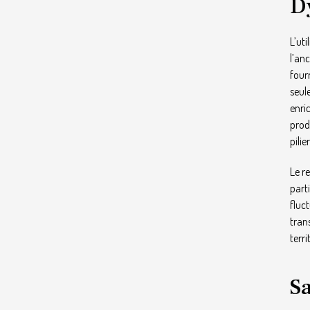
D
L’ut
l’an
four
seul
enri
prod
pilie
Le r
part
fluc
tran
terr
Sa